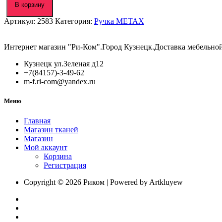
Ручка
В корзину
TX-
Артикул:
2583
Категория:
Ручка METAX
256-
02
256мм
Интернет магазин "Ри-Ком".Город Кузнецк.Доставка мебельно
хром
(METAX)
Кузнецк ул.Зеленая д12
+7(84157)-3-49-62
m-f.ri-com@yandex.ru
Меню
Главная
Магазин тканей
Магазин
Мой аккаунт
Корзина
Регистрация
Copyright © 2026 Риком | Powered by Artkluyew