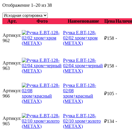
Отображение 1–20 из 38
Арт.
Фото
Наименование
Цена
Наличи
Ручка E.BT-128-
Артикул:
02/02 хром+хром
-
₽
158
962
(METAX)
Ручка E.BT-128-
Артикул:
02/04 хром+черный
-
₽
158
963
(METAX)
Ручка E.BT-128-
Артикул:
02/08
-
₽
105
966
хром+красный
(METAX)
Ручка E.BT-128-
Артикул:
02/10 хром+золото
-
₽
134
965
(METAX)