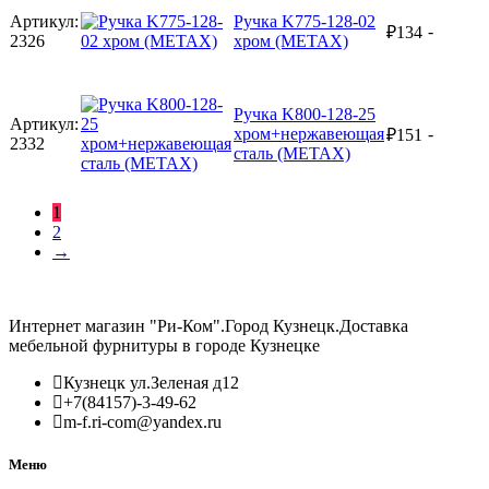
Артикул:
Ручка K775-128-02
-
₽
134
2326
хром (METAX)
Ручка K800-128-25
Артикул:
хром+нержавеющая
-
₽
151
2332
сталь (METAX)
1
2
→
Интернет магазин "Ри-Ком".Город Кузнецк.Доставка
мебельной фурнитуры в городе Кузнецке
Кузнецк ул.Зеленая д12
+7(84157)-3-49-62
m-f.ri-com@yandex.ru
Меню