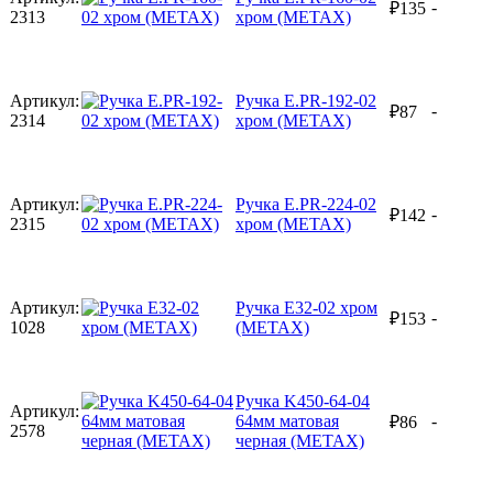
-
₽
135
2313
хром (METAX)
Артикул:
Ручка E.PR-192-02
-
₽
87
2314
хром (METAX)
Артикул:
Ручка E.PR-224-02
-
₽
142
2315
хром (METAX)
Артикул:
Ручка E32-02 хром
-
₽
153
1028
(METAX)
Ручка K450-64-04
Артикул:
64мм матовая
-
₽
86
2578
черная (METAX)