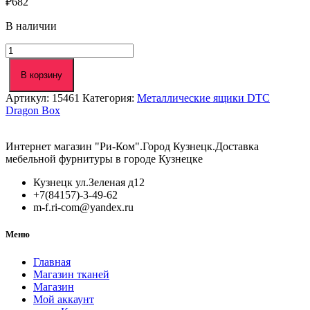
₽
682
В наличии
Количество
товара
Боковины
В корзину
400мм
Артикул:
15461
Категория:
Металлические ящики DTC
h=
Dragon Box
84,5
DTC
Dragon
Интернет магазин "Ри-Ком".Город Кузнецк.Доставка
Box
мебельной фурнитуры в городе Кузнецке
серый
(MM01400,E18)
Кузнецк ул.Зеленая д12
+7(84157)-3-49-62
m-f.ri-com@yandex.ru
Меню
Главная
Магазин тканей
Магазин
Мой аккаунт