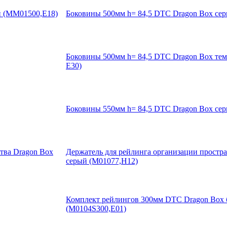
Боковины 500мм h= 84,5 DTC Dragon Box се
Боковины 500мм h= 84,5 DTC Dragon Box те
E30)
Боковины 550мм h= 84,5 DTC Dragon Box се
Держатель для рейлинга организации простра
серый (M01077,H12)
Комплект рейлингов 300мм DTC Dragon Box
(M0104S300,E01)