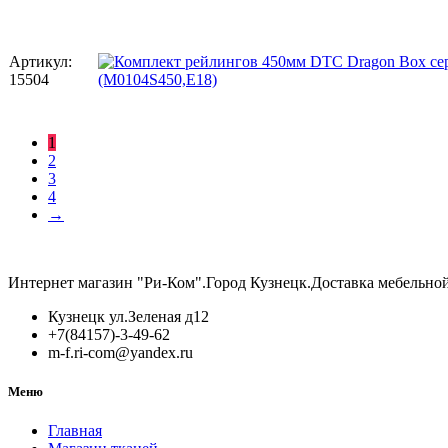
Артикул:
15504
1
2
3
4
→
Интернет магазин "Ри-Ком".Город Кузнецк.Доставка мебельно
Кузнецк ул.Зеленая д12
+7(84157)-3-49-62
m-f.ri-com@yandex.ru
Меню
Главная