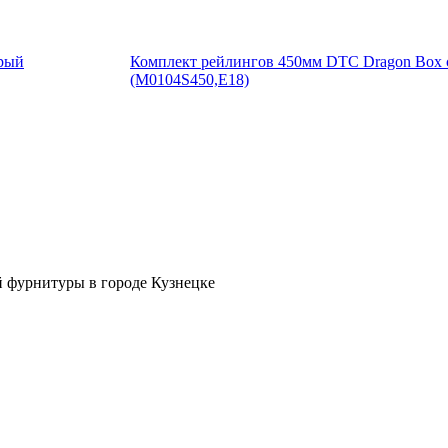
Комплект рейлингов 450мм DTC Dragon Box
(M0104S450,E18)
й фурнитуры в городе Кузнецке