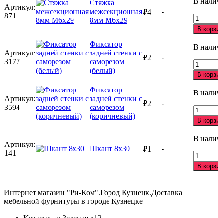
В нали
Стяжка
5мм
Артикул:
межсекционная
-
₽
4
М4х27
871
Количе
8мм М6х29
товара
В корз
Стяжка
межсек
Фиксатор
В нали
8мм
Артикул:
задней стенки с
-
₽
2
М6х29
3177
саморезом
Количе
(белый)
товара
В корз
Фиксат
задней
Фиксатор
В нали
стенки
Артикул:
задней стенки с
-
₽
2
с
3594
саморезом
Количе
саморе
(коричневый)
товара
В корз
(белый
Фиксат
задней
В нали
стенки
Артикул:
Шкант 8х30
-
₽
1
с
141
Количе
саморе
товара
В корз
(корич
Шкант
8х30
Интернет магазин "Ри-Ком".Город Кузнецк.Доставка
мебельной фурнитуры в городе Кузнецке
Кузнецк ул.Зеленая д12