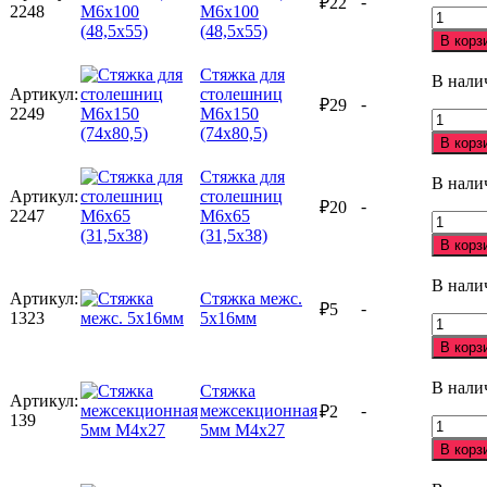
-
₽
22
красны
2248
М6х100
Количе
(48,5х55)
товара
В корз
Стяжка
для
Стяжка для
В нали
столеш
Артикул:
столешниц
-
₽
29
М6х10
2249
М6х150
Количе
(48,5х5
(74х80,5)
товара
В корз
Стяжка
для
Стяжка для
В нали
столеш
Артикул:
столешниц
-
₽
20
М6х15
2247
М6х65
Количе
(74х80,
(31,5х38)
товара
В корз
Стяжка
для
В нали
столеш
Артикул:
Стяжка межс.
-
₽
5
М6х65
1323
5х16мм
Количе
(31,5х3
товара
В корз
Стяжка
межс.
В нали
Стяжка
5х16мм
Артикул:
межсекционная
-
₽
2
139
Количе
5мм М4х27
товара
В корз
Стяжка
межсек