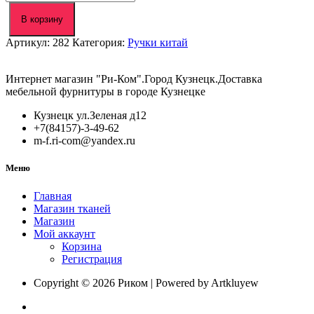
товара
Ручка
В корзину
6660
Артикул:
282
Категория:
Ручки китай
золото
96мм
Интернет магазин "Ри-Ком".Город Кузнецк.Доставка
мебельной фурнитуры в городе Кузнецке
Кузнецк ул.Зеленая д12
+7(84157)-3-49-62
m-f.ri-com@yandex.ru
Меню
Главная
Магазин тканей
Магазин
Мой аккаунт
Корзина
Регистрация
Copyright © 2026 Риком | Powered by Artkluyew