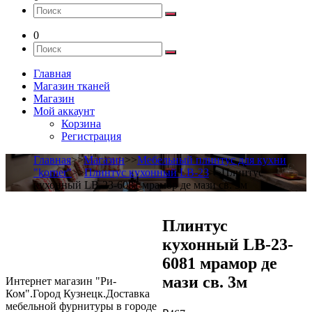
0
Главная
Магазин тканей
Магазин
Мой аккаунт
Корзина
Регистрация
Главная
>>
Магазин
>>
Мебельный плинтус для кухни
"korner"
>>
Плинтус кухонный LB-23
>>Плинтус
кухонный LB-23-6081 мрамор де мази св. 3м
Плинтус
кухонный LB-23-
6081 мрамор де
мази св. 3м
Интернет магазин "Ри-
Ком".Город Кузнецк.Доставка
мебельной фурнитуры в городе