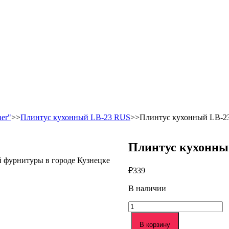
er"
>>
Плинтус кухонный LB-23 RUS
>>Плинтус кухонный LB-23
Плинтус кухонны
й фурнитуры в городе Кузнецке
₽
339
В наличии
Количество
товара
Плинтус
В корзину