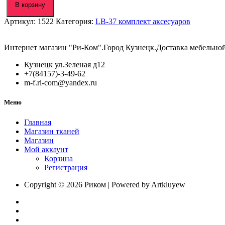
LB-
В корзину
37-
Артикул:
1522
Категория:
LB-37 комплект аксесуаров
389
винтаж
комплект
Интернет магазин "Ри-Ком".Город Кузнецк.Доставка мебельно
аксесуаров
Кузнецк ул.Зеленая д12
+7(84157)-3-49-62
m-f.ri-com@yandex.ru
Меню
Главная
Магазин тканей
Магазин
Мой аккаунт
Корзина
Регистрация
Copyright © 2026 Риком | Powered by Artkluyew