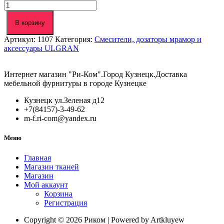
Количество
товара
Смеситель
В корзину
EcoStone
Артикул:
1107
Категория:
Смесители, дозаторы мрамор и
01-
аксессуары ULGRAN
310
серая
(001)
Интернет магазин "Ри-Ком".Город Кузнецк.Доставка
мебельной фурнитуры в городе Кузнецке
Кузнецк ул.Зеленая д12
+7(84157)-3-49-62
m-f.ri-com@yandex.ru
Меню
Главная
Магазин тканей
Магазин
Мой аккаунт
Корзина
Регистрация
Copyright © 2026 Риком | Powered by Artkluyew