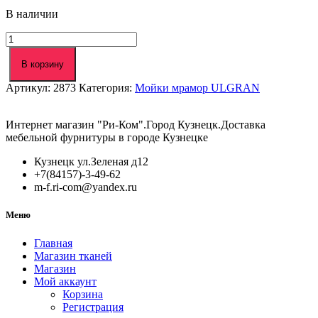
В наличии
Количество
товара
Мойка
В корзину
ULGRAN
Артикул:
2873
Категория:
Мойки мрамор ULGRAN
U-
506-
302
Интернет магазин "Ри-Ком".Город Кузнецк.Доставка
песочная
мебельной фурнитуры в городе Кузнецке
(сливная
арматура+фреза)
Кузнецк ул.Зеленая д12
(32)
+7(84157)-3-49-62
m-f.ri-com@yandex.ru
Меню
Главная
Магазин тканей
Магазин
Мой аккаунт
Корзина
Регистрация