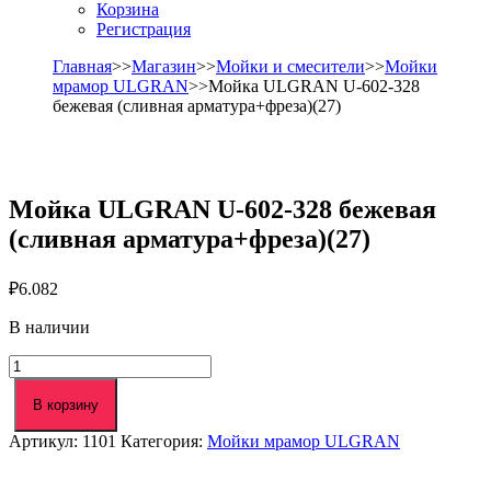
Корзина
Регистрация
Главная
>>
Магазин
>>
Мойки и смесители
>>
Мойки
мрамор ULGRAN
>>Мойка ULGRAN U-602-328
бежевая (сливная арматура+фреза)(27)
Мойка ULGRAN U-602-328 бежевая
(сливная арматура+фреза)(27)
₽
6.082
В наличии
Количество
товара
Мойка
В корзину
ULGRAN
Артикул:
1101
Категория:
Мойки мрамор ULGRAN
U-
602-
328