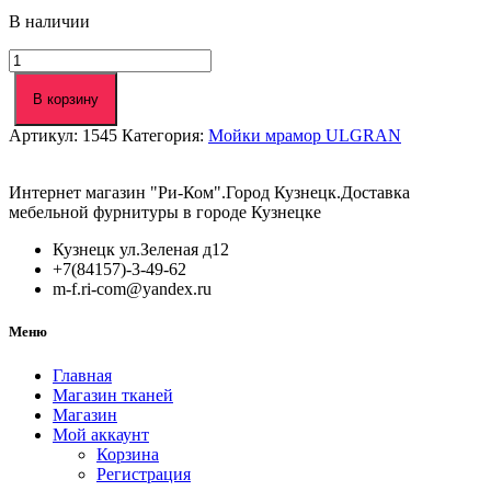
В наличии
Количество
товара
Мойка
В корзину
ULGRAN
Артикул:
1545
Категория:
Мойки мрамор ULGRAN
U-
104-
310
Интернет магазин "Ри-Ком".Город Кузнецк.Доставка
серая
мебельной фурнитуры в городе Кузнецке
(сливная
арматура)
Кузнецк ул.Зеленая д12
(15)
+7(84157)-3-49-62
m-f.ri-com@yandex.ru
Меню
Главная
Магазин тканей
Магазин
Мой аккаунт
Корзина
Регистрация