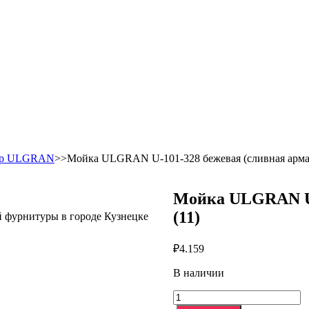
ор ULGRAN
>>Мойка ULGRAN U-101-328 бежевая (сливная армат
Мойка ULGRAN U-
(11)
й фурнитуры в городе Кузнецке
₽
4.159
В наличии
Количество
товара