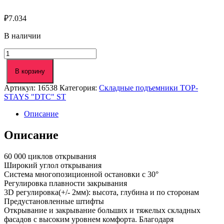
₽
7.034
В наличии
Количество
товара
Подъемник
В корзину
складной
Артикул:
16538
Категория:
Складные подъемники TOP-
TOP
STAYS "DTC" ST
STAYS
ST
Описание
h960-
1040.8-
Описание
13,9
белый
(ST08AH02A)
60 000 циклов открывания
DTC
Широкий углол открывания
Система многопозиционной остановки с 30°
Регулировка плавности закрывания
3D регулировка(+/- 2мм): высота, глубина и по сторонам
Предустановленные штифты
Открывание и закрывание больших и тяжелых складных
фасадов с высоким уровнем комфорта. Благодаря