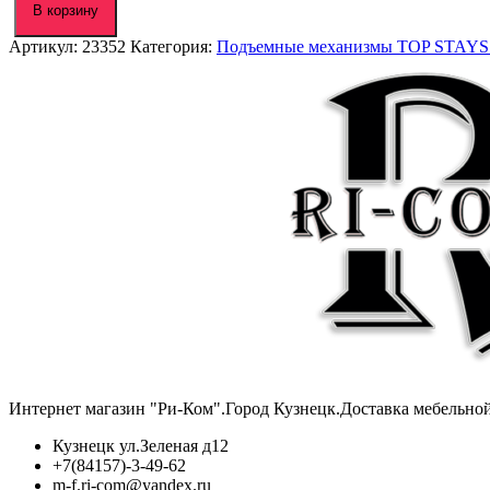
Подъемный
В корзину
механизм
Артикул:
23352
Категория:
Подъемные механизмы TOP STAYS
TOP
STAY
SK,
M-
средняя
нагрузка,
белый
(SK00M02A)
Интернет магазин "Ри-Ком".Город Кузнецк.Доставка мебельно
Кузнецк ул.Зеленая д12
+7(84157)-3-49-62
m-f.ri-com@yandex.ru