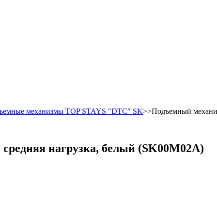
ъемные механизмы TOP STAYS "DTC" SK
>>Подъемный механиз
средняя нагрузка, белый (SK00M02A)