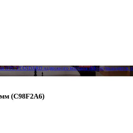
ли DTC STANDARD надвижного монтажа slide-on (выводится, 
мм (C98F2A6)