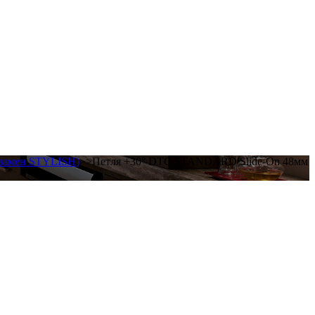
взамен STYLISH)
>>Петля +30° DTC STANDARD Slide-On 48мм