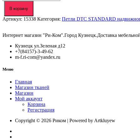
товара
Петля
В корзину
+30°
Артикул:
15338
Категория:
Петли DTC STANDARD надвижного м
DTC
STANDARD
Slide-
Интернет магазин "Ри-Ком".Город Кузнецк.Доставка мебельно
On
48мм
Кузнецк ул.Зеленая д12
(C98F2A6)
+7(84157)-3-49-62
m-f.ri-com@yandex.ru
Меню
Главная
Магазин тканей
Магазин
Мой аккаунт
Корзина
Регистрация
Copyright © 2026 Риком | Powered by Artkluyew