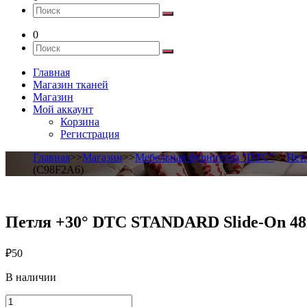
0
Главная
Магазин тканей
Магазин
Мой аккаунт
Корзина
Регистрация
Главная
>>
Магазин
>>
Мебельная фурнитура "DTC"
>>
Пет
(C98F2A6)
Петля +30° DTC STANDARD Slide-On 48
₽
50
В наличии
Количество