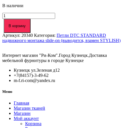
В наличии
Количество
товара
Петля
В корзину
110°
Артикул:
20340
Категория:
Петли DTC STANDARD
DTC
надвижного монтажа slide-on (выводится, взамен STYLISH)
STANDARD
Slide-
On
Интернет магазин "Ри-Ком".Город Кузнецк.Доставка
вкладная
мебельной фурнитуры в городе Кузнецке
45мм
(C98С275)
Кузнецк ул.Зеленая д12
+7(84157)-3-49-62
m-f.ri-com@yandex.ru
Меню
Главная
Магазин тканей
Магазин
Мой аккаунт
Корзина