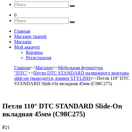
0
Главная
Магазин тканей
Магазин
Мой аккаунт
Корзина
Регистрация
Главная
>>
Магазин
>>
Мебельная фурнитура
"DTC"
>>
Петли DTC STANDARD надвижного монтажа
slide-on (выводится, взамен STYLISH)
>>Петля 110° DTC
STANDARD Slide-On вкладная 45мм (C98С275)
Петля 110° DTC STANDARD Slide-On
вкладная 45мм (C98С275)
₽
21