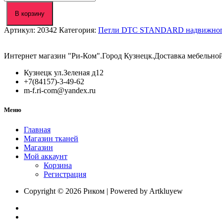
товара
Петля
В корзину
110°
Артикул:
20342
Категория:
Петли DTC STANDARD надвижного м
DTC
STANDARD
Slide-
Интернет магазин "Ри-Ком".Город Кузнецк.Доставка мебельно
On
полунакладная
Кузнецк ул.Зеленая д12
45мм
+7(84157)-3-49-62
(C98B275)
m-f.ri-com@yandex.ru
Меню
Главная
Магазин тканей
Магазин
Мой аккаунт
Корзина
Регистрация
Copyright © 2026 Риком | Powered by Artkluyew