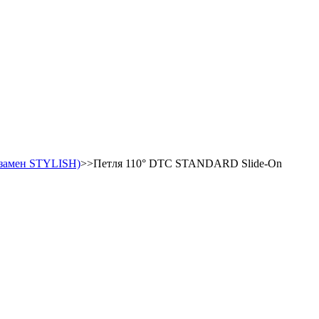
взамен STYLISH)
>>Петля 110° DTC STANDARD Slide-On