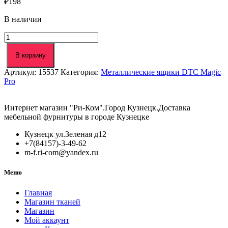
₽
198
В наличии
Количество
товара
Крепление
В корзину
фасада
Артикул:
15537
Категория:
Металлические ящики DTC Magic
h
Pro
172/238
DTC
Magic
Интернет магазин "Ри-Ком".Город Кузнецк.Доставка
Pro/HD
мебельной фурнитуры в городе Кузнецке
под
саморез
Кузнецк ул.Зеленая д12
(TB03011)
+7(84157)-3-49-62
m-f.ri-com@yandex.ru
Меню
Главная
Магазин тканей
Магазин
Мой аккаунт