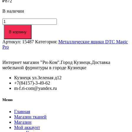
₽
872
В наличии
Количество
товара
Боковины
В корзину
500мм
Артикул:
15487
Категория:
Металлические ящики DTC Magic
h=
Pro
88
DTC
Magic
Интернет магазин "Ри-Ком".Город Кузнецк.Доставка
Pro
мебельной фурнитуры в городе Кузнецке
белый
(HT115001,E29)
Кузнецк ул.Зеленая д12
+7(84157)-3-49-62
m-f.ri-com@yandex.ru
Меню
Главная
Магазин тканей
Магазин
Мой аккаунт