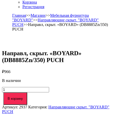
Корзина
Регистрация
Главная
>>
Магазин
>>
Мебельная фурнитура
"BOYARD"
>>
Направляющие скрыт. "BOYARD"
PUCH
>>Направл, скрыт. «BOYARD» (DB8885Zn/350)
PUCH
Направл, скрыт. «BOYARD»
(DB8885Zn/350) PUCH
₽
966
В наличии
Количество
товара
Направл,
В корзину
скрыт.
Артикул:
2937
Категория:
Направляющие скрыт. "BOYARD"
"BOYARD"
PUCH
(DB8885Zn/350)