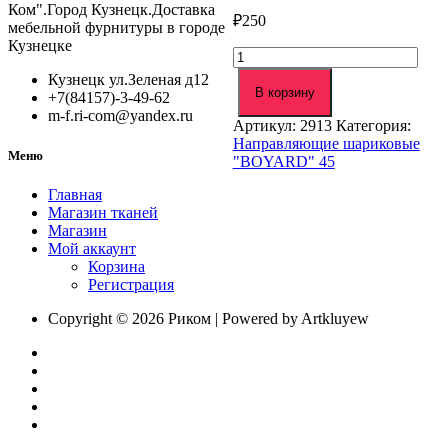
Ком".Город Кузнецк.Доставка
₽
250
мебельной фурнитуры в городе
Кузнецке
Количество
товара
Кузнецк ул.Зеленая д12
Направляющие
В корзину
+7(84157)-3-49-62
шарик.
m-f.ri-com@yandex.ru
Артикул:
2913
Категория:
"BOYARD"
Направляющие шариковые
45/500
Меню
"BOYARD" 45
(DB4501Zn/500)
Главная
Магазин тканей
Магазин
Мой аккаунт
Корзина
Регистрация
Copyright © 2026 Риком | Powered by Artkluyew