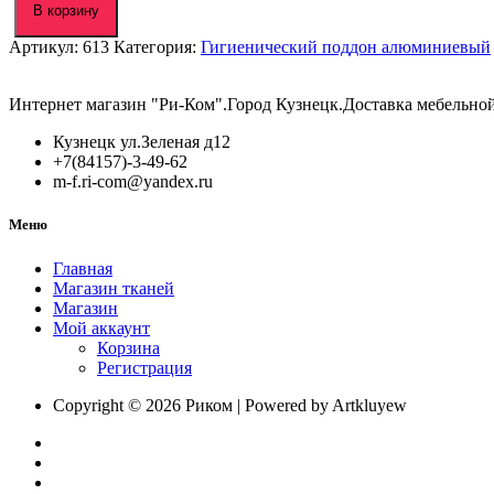
Гигиенический
В корзину
поддон
Артикул:
613
Категория:
Гигиенический поддон алюминиевый
алюминиевый
800ммх500мм
толщина
Интернет магазин "Ри-Ком".Город Кузнецк.Доставка мебельно
0,45мм
Кузнецк ул.Зеленая д12
+7(84157)-3-49-62
m-f.ri-com@yandex.ru
Меню
Главная
Магазин тканей
Магазин
Мой аккаунт
Корзина
Регистрация
Copyright © 2026 Риком | Powered by Artkluyew