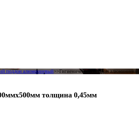
кий поддон алюминиевый
>>Гигиенический поддон алюминиевы
00ммх500мм толщина 0,45мм