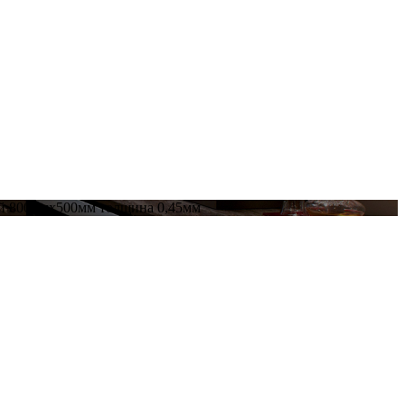
й 800ммх500мм толщина 0,45мм