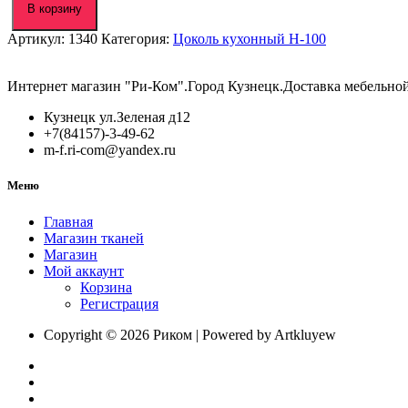
Торцевая
В корзину
заглушка
Артикул:
1340
Категория:
Цоколь кухонный Н-100
ясень
шимо
тем.
Интернет магазин "Ри-Ком".Город Кузнецк.Доставка мебельно
Кузнецк ул.Зеленая д12
+7(84157)-3-49-62
m-f.ri-com@yandex.ru
Меню
Главная
Магазин тканей
Магазин
Мой аккаунт
Корзина
Регистрация
Copyright © 2026 Риком | Powered by Artkluyew