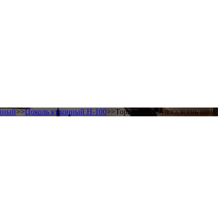
онный
>>
Цоколь кухонный Н-100
>>Торцевая заглушка ясень шимо