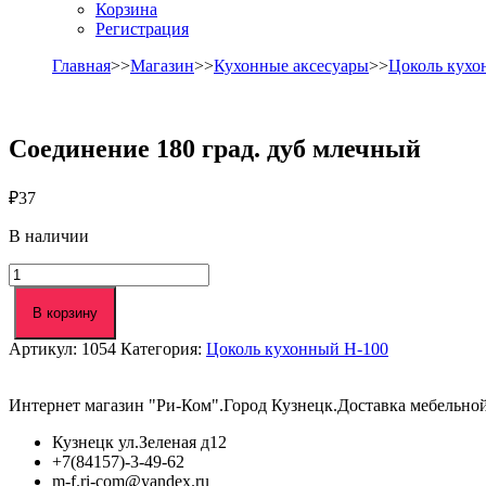
Корзина
Регистрация
Главная
>>
Магазин
>>
Кухонные аксесуары
>>
Цоколь кух
Соединение 180 град. дуб млечный
₽
37
В наличии
Количество
товара
Соединение
В корзину
180
Артикул:
1054
Категория:
Цоколь кухонный Н-100
град.
дуб
млечный
Интернет магазин "Ри-Ком".Город Кузнецк.Доставка мебельно
Кузнецк ул.Зеленая д12
+7(84157)-3-49-62
m-f.ri-com@yandex.ru