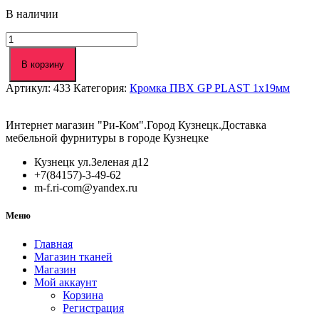
В наличии
Количество
товара
Кромка
В корзину
ПВХ
Артикул:
433
Категория:
Кромка ПВХ GP PLAST 1х19мм
GP
PLAST
1х19мм
Интернет магазин "Ри-Ком".Город Кузнецк.Доставка
K003
мебельной фурнитуры в городе Кузнецке
дуб
крафт
Кузнецк ул.Зеленая д12
золотой
+7(84157)-3-49-62
m-f.ri-com@yandex.ru
Меню
Главная
Магазин тканей
Магазин
Мой аккаунт
Корзина
Регистрация