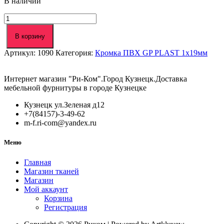
В наличии
Количество
товара
Кромка
В корзину
ПВХ
Артикул:
1090
Категория:
Кромка ПВХ GP PLAST 1х19мм
GP
PLAST
1х19мм
Интернет магазин "Ри-Ком".Город Кузнецк.Доставка
269
мебельной фурнитуры в городе Кузнецке
перламутр
Кузнецк ул.Зеленая д12
+7(84157)-3-49-62
m-f.ri-com@yandex.ru
Меню
Главная
Магазин тканей
Магазин
Мой аккаунт
Корзина
Регистрация