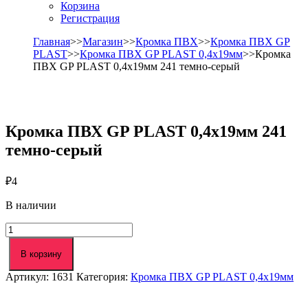
Корзина
Регистрация
Главная
>>
Магазин
>>
Кромка ПВХ
>>
Кромка ПВХ GP
PLAST
>>
Кромка ПВХ GP PLAST 0,4х19мм
>>Кромка
ПВХ GP PLAST 0,4х19мм 241 темно-серый
Кромка ПВХ GP PLAST 0,4х19мм 241
темно-серый
₽
4
В наличии
Количество
товара
Кромка
В корзину
ПВХ
Артикул:
1631
Категория:
Кромка ПВХ GP PLAST 0,4х19мм
GP
PLAST
0,4х19мм