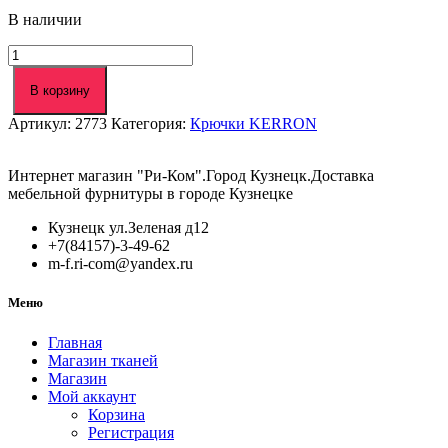
В наличии
Количество
товара
Крючок
В корзину
3-
Артикул:
2773
Категория:
Крючки KERRON
х
рожковый
KR-
Интернет магазин "Ри-Ком".Город Кузнецк.Доставка
0310
мебельной фурнитуры в городе Кузнецке
BL
матовый
Кузнецк ул.Зеленая д12
черный
+7(84157)-3-49-62
m-f.ri-com@yandex.ru
Меню
Главная
Магазин тканей
Магазин
Мой аккаунт
Корзина
Регистрация