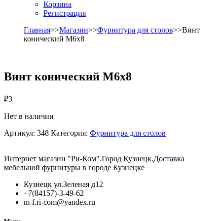
Корзина
Регистрация
Главная
>>
Магазин
>>
Фурнитура для столов
>>Винт
конический М6х8
Винт конический М6х8
₽
3
Нет в наличии
Артикул:
348
Категория:
Фурнитура для столов
Интернет магазин "Ри-Ком".Город Кузнецк.Доставка
мебельной фурнитуры в городе Кузнецке
Кузнецк ул.Зеленая д12
+7(84157)-3-49-62
m-f.ri-com@yandex.ru