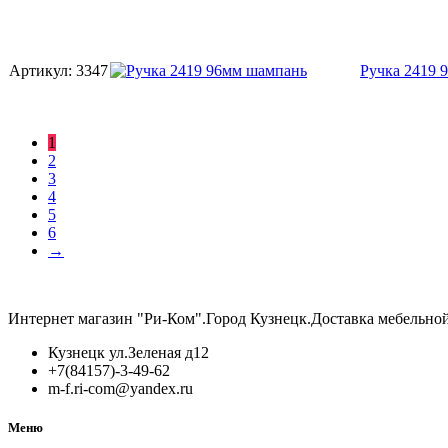
Артикул:
3347
Ручка 2419 
1
2
3
4
5
6
→
Интернет магазин "Ри-Ком".Город Кузнецк.Доставка мебельно
Кузнецк ул.Зеленая д12
+7(84157)-3-49-62
m-f.ri-com@yandex.ru
Меню