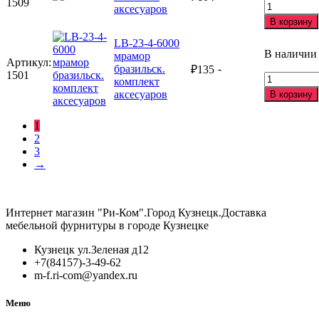
какао
1509
Количеств
аксесуаров
комплект
товара
В корзину
аксесуаров
LB-
LB-23-4-6000
23-
В наличии
мрамор
38
Артикул:
бразильск.
-
лен
₽
135
1501
Количеств
комплект
комплект
товара
аксесуаров
аксесуаров
В корзину
LB-
23-
1
4-
2
6000
3
мрамор
→
бразильск.
комплект
аксесуаров
Интернет магазин "Ри-Ком".Город Кузнецк.Доставка
мебельной фурнитуры в городе Кузнецке
Кузнецк ул.Зеленая д12
+7(84157)-3-49-62
m-f.ri-com@yandex.ru
Меню