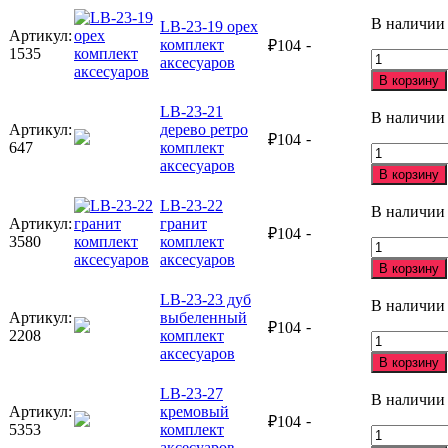
аксесуаров
23-
В наличии
LB-23-19 орех
18
Артикул:
комплект
-
₽
104
песок
1535
Количеств
аксесуаров
комплект
товара
В корзину
аксесуаров
LB-
23-
LB-23-21
В наличии
19
Артикул:
дерево ретро
-
₽
104
орех
647
комплект
Количеств
комплект
аксесуаров
товара
В корзину
аксесуаров
LB-
23-
LB-23-22
В наличии
21
Артикул:
гранит
-
₽
104
дерево
3580
комплект
Количеств
ретро
аксесуаров
товара
В корзину
комплект
LB-
аксесуаров
23-
LB-23-23 дуб
В наличии
22
Артикул:
выбеленный
-
₽
104
гранит
2208
комплект
Количеств
комплект
аксесуаров
товара
В корзину
аксесуаров
LB-
23-
LB-23-27
В наличии
23
Артикул:
кремовый
-
₽
104
дуб
5353
комплект
Количеств
выбеленн
аксесуаров