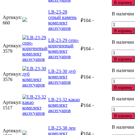
товара
В корзину
комплект
LB-
аксесуаров
23-
LB-23-28
В наличии
27
Артикул:
серый камень
-
₽
104
кремовый
660
комплект
Количеств
комплект
аксесуаров
товара
В корзину
аксесуаров
LB-
23-
LB-23-29 серо-
В наличии
28
Артикул:
коричневый
-
₽
104
серый
3579
комплект
Количеств
камень
аксесуаров
товара
В корзину
комплект
LB-
аксесуаров
23-
В наличии
LB-23-30 дуб
29
Артикул:
комплект
-
₽
104
серо-
3576
Количеств
аксесуаров
коричневы
товара
В корзину
комплект
LB-
аксесуаров
23-
В наличии
LB-23-32 какао
30
Артикул:
комплект
-
₽
104
дуб
1517
Количеств
аксесуаров
комплект
товара
В корзину
аксесуаров
LB-
23-
В наличии
LB-23-38 лен
32
Артикул:
комплект
-
₽
104