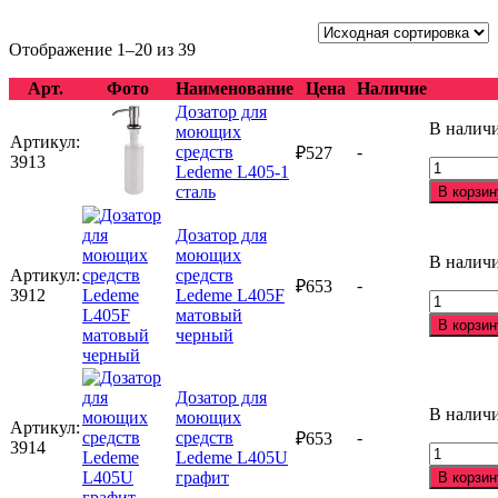
Отображение 1–20 из 39
Арт.
Фото
Наименование
Цена
Наличие
Дозатор для
В налич
моющих
Артикул:
средств
-
₽
527
3913
Количес
Ledeme L405-1
товара
сталь
В корзин
Дозатор
для
Дозатор для
моющих
моющих
В налич
средств
Артикул:
средств
-
Ledeme
₽
653
3912
Ledeme L405F
Количес
L405-
матовый
товара
1
В корзин
черный
Дозатор
сталь
для
моющих
Дозатор для
средств
В налич
моющих
Ledeme
Артикул:
средств
-
₽
653
L405F
3914
Количес
Ledeme L405U
матовый
товара
графит
черный
В корзин
Дозатор