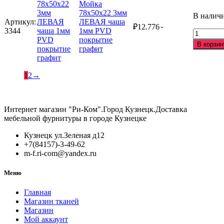
Мойка
смесите
78х50х22 3мм
В налич
и
Артикул:
ЛЕВАЯ чаша
-
₽
12.776
комплет
3344
1мм PVD
Количес
аксессуа
покрытие
товара
(K37545)
В корзин
графит
Мойка
сталь
78х50х2
3мм
1
2
→
ЛЕВАЯ
чаша
1мм
PVD
Интернет магазин "Ри-Ком".Город Кузнецк.Доставка
покрыти
мебельной фурнитуры в городе Кузнецке
графит
Кузнецк ул.Зеленая д12
+7(84157)-3-49-62
m-f.ri-com@yandex.ru
Меню
Главная
Магазин тканей
Магазин
Мой аккаунт