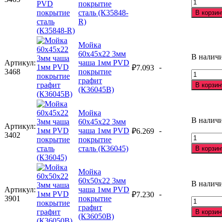
Количес
покрытие
сталь
товара
сталь (К35848-
В корзин
(К35848-
Мойка
R)
L)
58х48х2
3мм
Мойка
ПРАВА
60х45х22 3мм
чаша
В налич
Артикул:
чаша 1мм PVD
1мм
-
₽
7.093
3468
покрытие
PVD
Количес
графит
покрыти
товара
В корзин
(К36045B)
сталь
Мойка
(К35848-
60х45х2
R)
3мм
Мойка
чаша
В налич
60х45х22 3мм
Артикул:
1мм
чаша 1мм PVD
-
₽
6.269
3402
PVD
Количес
покрытие
покрыти
товара
сталь (К36045)
В корзин
графит
Мойка
(К36045
60х45х2
Мойка
3мм
60х50х22 3мм
чаша
В налич
Артикул:
чаша 1мм PVD
1мм
-
₽
7.230
3901
покрытие
PVD
Количес
графит
покрыти
товара
В корзин
(К36050B)
сталь
Мойка