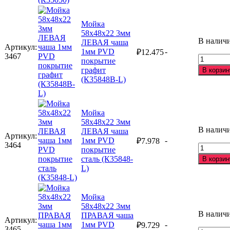
(К35050
50х50х2
3мм
Мойка
чаша
58х48х22 3мм
1мм
В налич
ЛЕВАЯ чаша
PVD
Артикул:
1мм PVD
-
₽
12.475
покрыти
3467
Количес
покрытие
сталь
товара
графит
(К35050)
В корзин
Мойка
(К35848В-L)
58х48х2
3мм
ЛЕВАЯ
Мойка
чаша
58х48х22 3мм
1мм
В налич
ЛЕВАЯ чаша
PVD
Артикул:
1мм PVD
-
₽
7.978
покрыти
3464
Количес
покрытие
графит
товара
сталь (К35848-
(К35848
В корзин
Мойка
L)
L)
58х48х2
3мм
ЛЕВАЯ
Мойка
чаша
58х48х22 3мм
1мм
В налич
ПРАВАЯ чаша
Артикул:
PVD
1мм PVD
-
₽
9.729
3465
покрыти