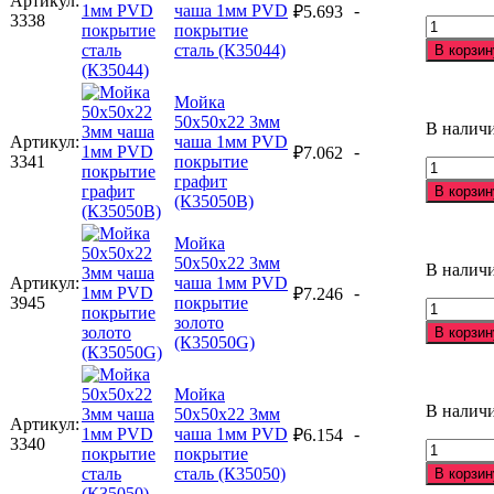
Артикул:
1мм
чаша 1мм PVD
-
₽
5.693
3338
PVD
Количес
покрытие
покрыти
товара
сталь (К35044)
В корзин
графит
Мойка
(К35044
50х44х2
Мойка
3мм
50х50х22 3мм
чаша
В налич
Артикул:
чаша 1мм PVD
1мм
-
₽
7.062
3341
покрытие
PVD
Количес
графит
покрыти
товара
В корзин
(К35050В)
сталь
Мойка
(К35044)
50х50х2
Мойка
3мм
50х50х22 3мм
чаша
В налич
Артикул:
чаша 1мм PVD
1мм
-
₽
7.246
3945
покрытие
PVD
Количес
золото
покрыти
товара
В корзин
(К35050G)
графит
Мойка
(К35050
50х50х2
3мм
Мойка
чаша
В налич
50х50х22 3мм
Артикул:
1мм
чаша 1мм PVD
-
₽
6.154
3340
PVD
Количес
покрытие
покрыти
товара
сталь (К35050)
В корзин
золото
Мойка