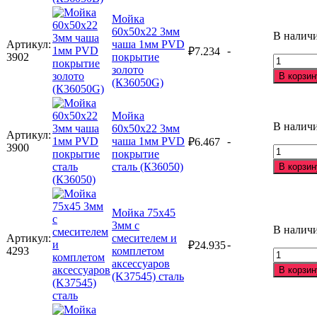
(К36045)
60х50х2
Мойка
3мм
60х50х22 3мм
чаша
В налич
Артикул:
чаша 1мм PVD
1мм
-
₽
7.234
3902
покрытие
PVD
Количес
золото
покрыти
товара
В корзин
(К36050G)
графит
Мойка
(К36050
60х50х2
3мм
Мойка
чаша
В налич
60х50х22 3мм
Артикул:
1мм
чаша 1мм PVD
-
₽
6.467
3900
PVD
Количес
покрытие
покрыти
товара
сталь (К36050)
В корзин
золото
Мойка
(К36050
60х50х2
3мм
Мойка 75х45
чаша
3мм с
1мм
В налич
Артикул:
смесителем и
PVD
-
₽
24.935
4293
комплетом
покрыти
Количес
аксессуаров
сталь
товара
В корзин
(K37545) сталь
(К36050)
Мойка
75х45
3мм
с