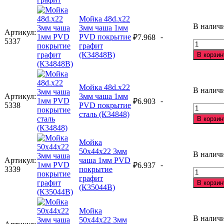
для
моющих
Мойка 48d.х22
средств
В налич
3мм чаша 1мм
Артикул:
Ledeme
PVD покрытие
-
₽
7.968
5337
L405U
Количес
графит
графит
товара
(К34848B)
В корзин
Мойка
48d.х22
3мм
Мойка 48d.х22
чаша
В налич
Артикул:
3мм чаша 1мм
1мм
-
₽
6.903
5338
PVD покрытие
PVD
Количес
сталь (К34848)
покрыти
товара
В корзин
графит
Мойка
(К34848
48d.х22
Мойка
3мм
50х44х22 3мм
чаша
В налич
Артикул:
чаша 1мм PVD
1мм
-
₽
6.937
3339
покрытие
PVD
Количес
графит
покрыти
товара
В корзин
(К35044В)
сталь
Мойка
(К34848)
50х44х2
3мм
Мойка
чаша
В налич
50х44х22 3мм