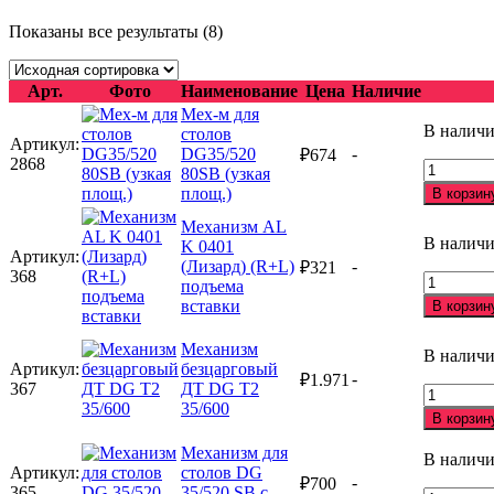
Показаны все результаты (8)
Арт.
Фото
Наименование
Цена
Наличие
Мех-м для
В налич
столов
Артикул:
DG35/520
-
₽
674
2868
Количест
80SB (узкая
товара
площ.)
В корзин
Мех-
Механизм AL
м
В налич
K 0401
для
Артикул:
(Лизард) (R+L)
-
столов
₽
321
368
Количест
подъема
DG35/52
товара
вставки
80SB
В корзин
Механиз
(узкая
AL
площ.)
Механизм
В налич
K
Артикул:
безцарговый
-
0401
₽
1.971
367
ДТ DG T2
Количест
(Лизард)
35/600
товара
(R+L)
В корзин
Механиз
подъема
безцарго
Механизм для
вставки
В налич
ДТ
Артикул:
столов DG
-
₽
700
DG
365
35/520 SB с