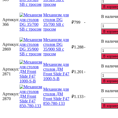
Количест
T2
тросом
товара
В корзин
35/600
Механиз
для
Механизм для
В налич
столов
Артикул:
столов DG
-
₽
799
DG
366
35/700 SB с
Количест
35/520
тросом
товара
В корзин
SB
Механиз
с
для
Механизм для
В налич
тросом
столов
Артикул:
столов DG
-
₽
1.288
DG
2869
35/900 SB с
Количест
35/700
тросом
товара
В корзин
SB
Механиз
с
для
Механизм для
В налич
тросом
столов
Артикул:
столов ДМ
-
₽
1.201
DG
2871
Front Slide F47
Количест
35/900
1000-S-B
товара
В корзин
SB
Механиз
с
для
Механизм для
В налич
тросом
столов
Артикул:
столов ДМ
-
₽
1.133
ДМ
2870
Front Slide F47
Количест
Front
850-780-133
товара
В корзин
Slide
Механиз
F47
для
1000-