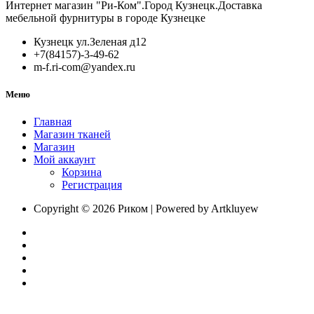
столов
Интернет магазин "Ри-Ком".Город Кузнецк.Доставка
S-
ДМ
мебельной фурнитуры в городе Кузнецке
B
Front
Slide
Кузнецк ул.Зеленая д12
F47
+7(84157)-3-49-62
850-
m-f.ri-com@yandex.ru
780-
133
Меню
Главная
Магазин тканей
Магазин
Мой аккаунт
Корзина
Регистрация
Copyright © 2026 Риком | Powered by Artkluyew