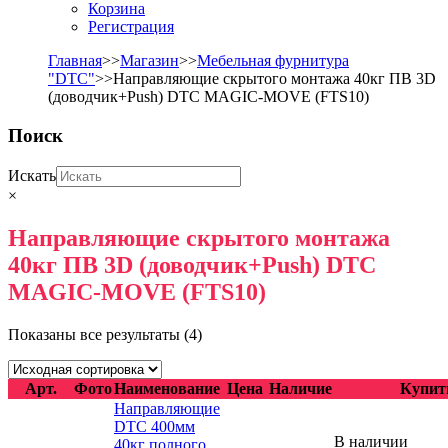
Корзина
Регистрация
Главная
>>
Магазин
>>
Мебельная фурнитура
"DTC"
>>Направляющие скрытого монтажа 40кг ПВ 3D
(доводчик+Push) DTC MAGIC-MOVE (FTS10)
Поиск
Искать
×
Направляющие скрытого монтажа
40кг ПВ 3D (доводчик+Push) DTC
MAGIC-MOVE (FTS10)
Показаны все результаты (4)
Арт.
Фото
Наименование
Цена
Наличие
Купит
Направляющие
DTC 400мм
В наличии
40кг полного