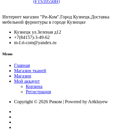
(FTS10550H)
3D
DTC
Softclose+Push
550мм
(FTS10500H)
40кг
Интернет магазин "Ри-Ком".Город Кузнецк.Доставка
полного
мебельной фурнитуры в городе Кузнецке
выдвижения
с
Кузнецк ул.Зеленая д12
замком
+7(84157)-3-49-62
3D
m-f.ri-com@yandex.ru
Softclose+Push
(FTS10550H)
Меню
Главная
Магазин тканей
Магазин
Мой аккаунт
Корзина
Регистрация
Copyright © 2026 Риком | Powered by Artkluyew