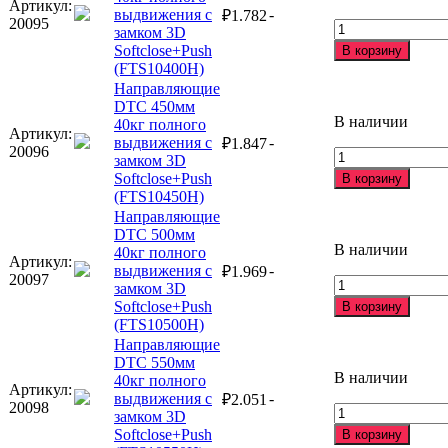
Артикул:
выдвижения с
-
₽
1.782
20095
Количество
замком 3D
товара
Softclose+Push
В корзину
Направляющие
(FTS10400H)
DTC
Направляющие
400мм
DTC 450мм
40кг
В наличии
40кг полного
Артикул:
полного
выдвижения с
-
₽
1.847
20096
выдвижения
Количество
замком 3D
с
товара
Softclose+Push
В корзину
замком
Направляющие
(FTS10450H)
3D
DTC
Направляющие
Softclose+Push
450мм
DTC 500мм
(FTS10400H)
40кг
В наличии
40кг полного
Артикул:
полного
выдвижения с
-
₽
1.969
20097
выдвижения
Количество
замком 3D
с
товара
Softclose+Push
В корзину
замком
Направляющие
(FTS10500H)
3D
DTC
Направляющие
Softclose+Push
500мм
DTC 550мм
(FTS10450H)
40кг
В наличии
40кг полного
Артикул:
полного
выдвижения с
-
₽
2.051
20098
выдвижения
Количество
замком 3D
с
товара
Softclose+Push
В корзину
замком
Направляющие