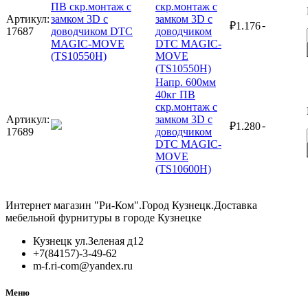
скр.монтаж с
Артикул:
замком 3D с
-
₽
1.176
17687
доводчиком
DTC MAGIC-
MOVE
(TS10550H)
Напр. 600мм
40кг ПВ
скр.монтаж с
Артикул:
замком 3D с
-
₽
1.280
17689
доводчиком
DTC MAGIC-
MOVE
(TS10600H)
Интернет магазин "Ри-Ком".Город Кузнецк.Доставка
мебельной фурнитуры в городе Кузнецке
Кузнецк ул.Зеленая д12
+7(84157)-3-49-62
m-f.ri-com@yandex.ru
Меню