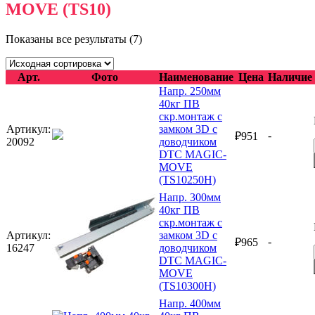
MOVE (TS10)
Показаны все результаты (7)
Арт.
Фото
Наименование
Цена
Наличие
Напр. 250мм
40кг ПВ
скр.монтаж с
Артикул:
замком 3D с
-
₽
951
20092
доводчиком
DTC MAGIC-
MOVE
(TS10250H)
Напр. 300мм
40кг ПВ
скр.монтаж с
Артикул:
замком 3D с
-
₽
965
16247
доводчиком
DTC MAGIC-
MOVE
(TS10300H)
Напр. 400мм