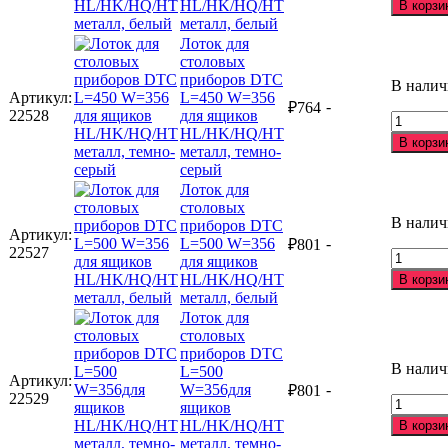
HL/HK/HQ/HT
В корзи
Лоток
металл, белый
для
Лоток для
столовы
столовых
приборо
приборов DTC
В нали
DTC
Артикул:
L=450 W=356
-
₽
764
L=450
22528
для ящиков
Количес
W=356
HL/HK/HQ/HT
товара
для
В корзи
металл, темно-
Лоток
ящиков
серый
для
HL/HK/
Лоток для
столовы
металл,
столовых
приборо
белый
В нали
приборов DTC
DTC
Артикул:
L=500 W=356
-
₽
801
L=450
22527
Количес
для ящиков
W=356
товара
HL/HK/HQ/HT
для
В корзи
Лоток
металл, белый
ящиков
для
HL/HK/
Лоток для
столовы
металл,
столовых
приборо
темно-
приборов DTC
DTC
В нали
серый
L=500
Артикул:
L=500
W=356для
-
₽
801
22529
W=356
Количес
ящиков
для
товара
HL/HK/HQ/HT
В корзи
ящиков
Лоток
металл, темно-