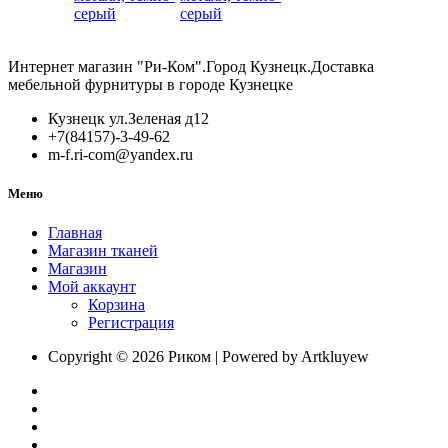
HL/HK/
для
серый
металл,
столовы
белый
приборо
DTC
Интернет магазин "Ри-Ком".Город Кузнецк.Доставка
L=500
мебельной фурнитуры в городе Кузнецке
W=356д
ящиков
Кузнецк ул.Зеленая д12
HL/HK/
+7(84157)-3-49-62
металл,
m-f.ri-com@yandex.ru
темно-
серый
Меню
Главная
Магазин тканей
Магазин
Мой аккаунт
Корзина
Регистрация
Copyright © 2026 Риком | Powered by Artkluyew