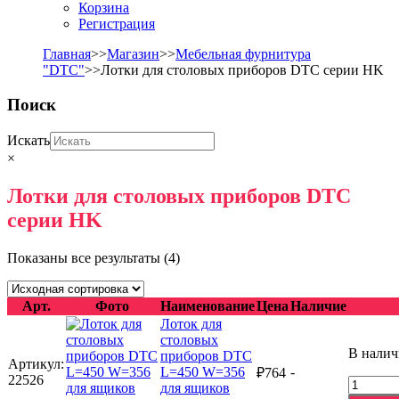
Корзина
Регистрация
Главная
>>
Магазин
>>
Мебельная фурнитура
"DTC"
>>Лотки для столовых приборов DTC серии HK
Поиск
Искать
×
Лотки для столовых приборов DTC
серии HK
Показаны все результаты (4)
Арт.
Фото
Наименование
Цена
Наличие
Лоток для
столовых
В нали
приборов DTC
Артикул:
L=450 W=356
-
₽
764
22526
Количес
для ящиков
товара