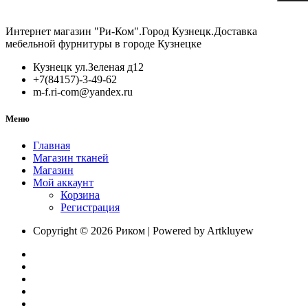
Напра
скрыт.
"BOY
Интернет магазин "Ри-Ком".Город Кузнецк.Доставка
(DB87
мебельной фурнитуры в городе Кузнецке
с
дов
Кузнецк ул.Зеленая д12
+7(84157)-3-49-62
m-f.ri-com@yandex.ru
Меню
Главная
Магазин тканей
Магазин
Мой аккаунт
Корзина
Регистрация
Copyright © 2026 Риком | Powered by Artkluyew