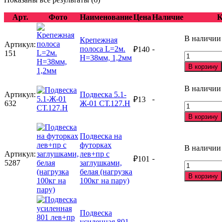
Арт.
Фото
Наименование
Цена
Наличие
К
В наличии
Крепежная
Артикул:
полоса L=2м.
-
₽
140
151
Количеств
H=38мм, 1,2мм
товара
В корзину
Крепежная
полоса
В наличии
L=2м.
Артикул:
Подвеска 5.1-
-
₽
13
H=38мм,
632
Ж-01 СТ.127.Н
Количеств
1,2мм
товара
В корзину
Подвеска
5.1-
Подвеска на
Ж-01
футорках
В наличии
СТ.127.Н
Артикул:
лев+пр с
-
₽
101
5287
заглушками,
Количеств
белая (нагрузка
товара
В корзину
100кг на пару)
Подвеска
на
футорках
лев+пр
Подвеска
с
усиленная 801