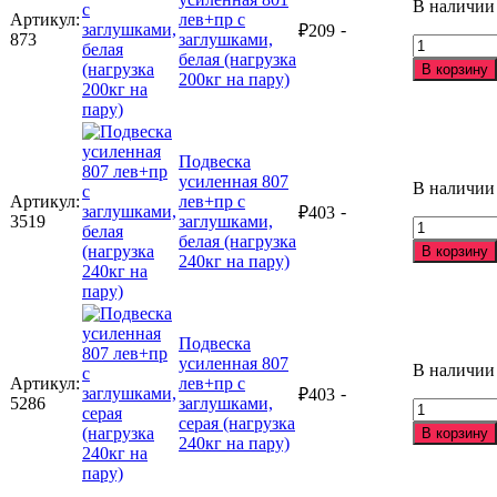
В наличии
заглушкам
Артикул:
лев+пр с
-
₽
209
белая
873
заглушками,
Количеств
(нагрузка
белая (нагрузка
товара
100кг
В корзину
200кг на пару)
Подвеска
на
усиленная
пару)
801
лев+пр
Подвеска
с
усиленная 807
заглушкам
В наличии
Артикул:
лев+пр с
белая
-
₽
403
3519
заглушками,
(нагрузка
Количеств
белая (нагрузка
200кг
товара
В корзину
240кг на пару)
на
Подвеска
пару)
усиленная
807
лев+пр
Подвеска
с
усиленная 807
заглушкам
В наличии
Артикул:
лев+пр с
белая
-
₽
403
5286
заглушками,
(нагрузка
Количеств
серая (нагрузка
240кг
товара
В корзину
240кг на пару)
на
Подвеска
пару)
усиленная
807