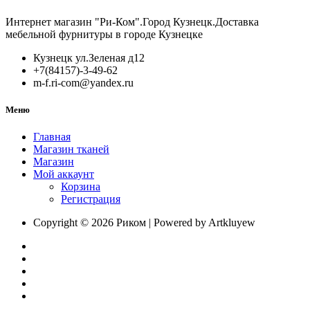
лев+пр
с
Интернет магазин "Ри-Ком".Город Кузнецк.Доставка
заглушкам
мебельной фурнитуры в городе Кузнецке
серая
(нагрузка
Кузнецк ул.Зеленая д12
240кг
+7(84157)-3-49-62
на
m-f.ri-com@yandex.ru
пару)
Меню
Главная
Магазин тканей
Магазин
Мой аккаунт
Корзина
Регистрация
Copyright © 2026 Риком | Powered by Artkluyew