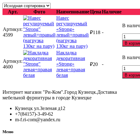
Арт.
Фото
Наименование
Цена
Наличие
Навес
регулируемый
В нали
Артикул:
«Strong»
-
₽
118
4599
левый+правый
Количес
(нагрузка
товара
В корзи
130кг на пару)
Навес
Накладка
регулир
В нали
декоративная
"Strong"
Артикул:
«Strong»
-
левый+
₽
20
4600
Количес
левая+правая
(нагрузк
товара
белая
130кг
В корзи
Накладк
на
декорат
пару)
"Strong"
Интернет магазин "Ри-Ком".Город Кузнецк.Доставка
левая+п
мебельной фурнитуры в городе Кузнецке
белая
Кузнецк ул.Зеленая д12
+7(84157)-3-49-62
m-f.ri-com@yandex.ru
Меню