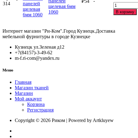
панелей
-
₽
54
314
угловая
Количество
щелевая 6мм
6мм
товара
1060
В корзину
1050
Планка
для
стеновых
Интернет магазин "Ри-Ком".Город Кузнецк.Доставка
панелей
мебельной фурнитуры в городе Кузнецке
щелевая
6мм
Кузнецк ул.Зеленая д12
1060
+7(84157)-3-49-62
m-f.ri-com@yandex.ru
Меню
Главная
Магазин тканей
Магазин
Мой аккаунт
Корзина
Регистрация
Copyright © 2026 Риком | Powered by Artkluyew