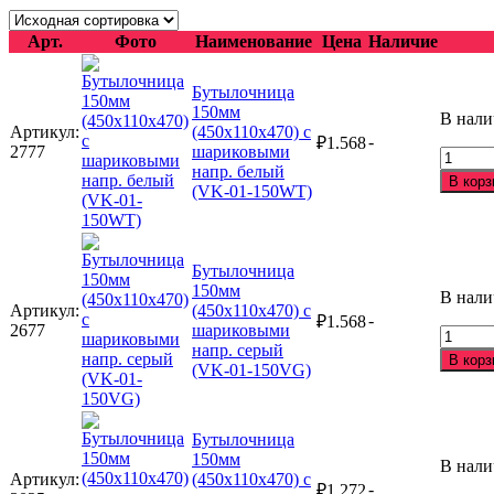
Арт.
Фото
Наименование
Цена
Наличие
Бутылочница
150мм
В нал
Артикул:
(450х110х470) с
-
₽
1.568
2777
шариковыми
Количе
напр. белый
товара
В корз
(VK-01-150WT)
Бутыл
150мм
(450х1
с
Бутылочница
шарик
150мм
напр.
В нал
Артикул:
(450х110х470) с
белый
-
₽
1.568
2677
шариковыми
(VK-
Количе
напр. серый
01-
товара
В корз
(VK-01-150VG)
150WT
Бутыл
150мм
(450х1
с
Бутылочница
шарик
150мм
В нал
напр.
Артикул:
(450х110х470) с
-
₽
1.272
серый