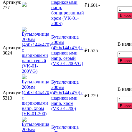
напр.
Артикул:
шариковыми
-
₽
1.601
белый
777
напр.
Количе
(VK-
бондированный
товара
В корз
01-
хром (VK-01-
Бутыл
200WT
200S)
200мм
(450х1
с
Бутылочница
шарик
200мм
В нал
напр.
Артикул:
(450х144х470) с
-
₽
1.525
бонди
3024
шариковыми
Количе
хром
напр. серый
товара
В корз
(VK-
(VK-01-200VG)
Бутыл
01-
200мм
200S)
(450х1
с
Бутылочница
шарик
200мм
В нал
напр.
Артикул:
(450х144х470) с
-
₽
1.729
серый
5313
шариковыми
Количе
(VK-
напр. хром
товара
В корз
01-
(VK-01-200)
Бутыл
200VG
200мм
(450х1
с
Бутылочница
шарик