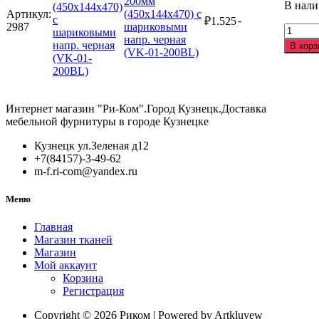
200мм
В нал
напр.
Артикул:
(450х144х470) с
-
₽
1.525
хром
2987
шариковыми
Количе
(VK-
напр. черная
товара
В корз
01-
(VK-01-200BL)
Бутыл
200)
200мм
(450х1
с
шарик
Интернет магазин "Ри-Ком".Город Кузнецк.Доставка
напр.
мебельной фурнитуры в городе Кузнецке
черная
(VK-
Кузнецк ул.Зеленая д12
01-
+7(84157)-3-49-62
200BL)
m-f.ri-com@yandex.ru
Меню
Главная
Магазин тканей
Магазин
Мой аккаунт
Корзина
Регистрация
Copyright © 2026 Риком | Powered by Artkluyew