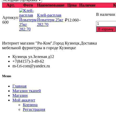
Арт.
Фото
Наименование
Цена
Наличие
К
В наличии
Клей-расплав
Артикул:
Йоватерм 25кг
-
₽
12.060
600
Количеств
282.70
товара
В корзину
Клей-
расплав
Йоватерм
Интернет магазин "Ри-Ком".Город Кузнецк.Доставка
25кг
мебельной фурнитуры в городе Кузнецке
282.70
Кузнецк ул.Зеленая д12
+7(84157)-3-49-62
m-f.ri-com@yandex.ru
Меню
Главная
Магазин тканей
Магазин
Мой аккаунт
Корзина
Регистрация